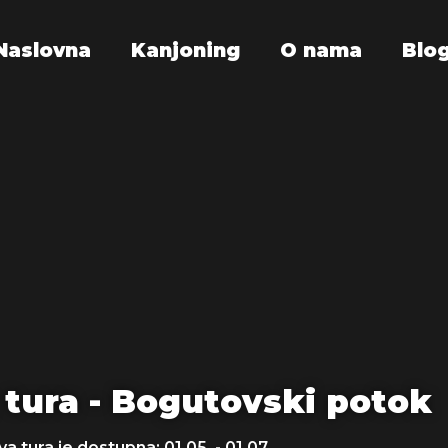
Naslovna
Kanjoning
O nama
Blo
 tura - Bogutovski potok
a tura je dostupna: 01.05. - 01.07.