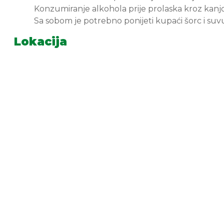
Konzumiranje alkohola prije prolaska kroz kanj
Sa sobom je potrebno ponijeti kupaći šorc i su
Lokacija