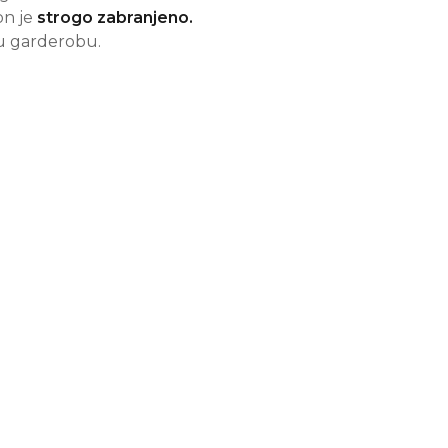
on je
strogo zabranjeno.
vu garderobu.