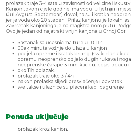
prolazak traje 3-4 sata u zavisnosti od velicine i iskust
Kanjon tokom cijele godine ima vodu, u ljetnjim mjes
(Jul,Avgust, Septembar) dovoljna su i kratka neopren
jer je voda oko 20 stepeni. Prilaz kanjonu je lokalni asf
Zavrsetak kanjoninga je na magistralnom putu Podgor
Ovo je jedan od najatraktivnijih kanjona u Crnoj Gori.
Sastanak sa učesnicima ture u 10-11h
30ak minuta vožnje do ulaza u kanjon
podjela opreme i kratak brifing. (svaki član ekipe 
opremu neoprensko odijelo dugih rukava i nog
neoprenske čarape 3 mm, kacigu, pojas, obucu i t
oko 11h polazak.
prolazak traje oko 3 / 4h.
nakon prolaska slijedi presvlačenje i povratak
sve takse i ulaznice su placeni kao i osiguranje
Ponuda uključuje
prolazak kroz kanjon,