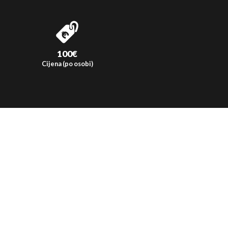
100€
Cijena (po osobi)