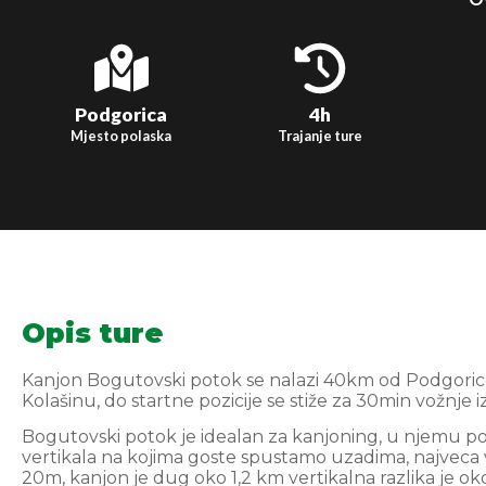
Podgorica
4h
Mjesto polaska
Trajanje ture
Opis ture
Kanjon Bogutovski potok se nalazi 40km od Podgoric
Kolašinu, do startne pozicije se stiže za 30min vožnje 
Bogutovski potok je idealan za kanjoning, u njemu po
vertikala na kojima goste spustamo uzadima, najveca v
20m, kanjon je dug oko 1,2 km vertikalna razlika je o