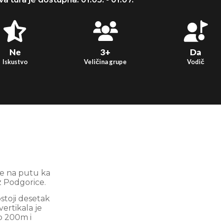
Ne
3+
Da
Iskustvo
Veličina grupe
Vodič
e na putu ka
iz Podgorice.
stoji desetak
ertikala je
ko 200m i