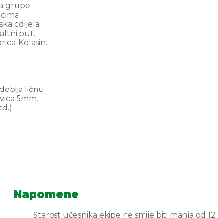
va grupe.
ecima
ska odijela
altni put.
ica-Kolasin..
dobija ličnu
avica 5mm,
d.).
Napomene
Starost učesnika ekipe ne smije biti manja od 12