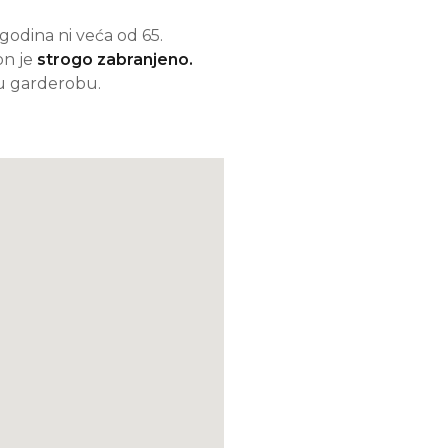
 godina ni veća od 65.
on je
strogo zabranjeno.
vu garderobu.