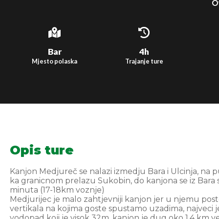
Ov
Bar
4h
Mjesto polaska
Trajanje ture
Opis ture
Kanjon Medjureč se nalazi izmedju Bara i Ulcinja, na 
ka granicnom prelazu Sukobin, do kanjona se iz Bara 
minuta (17-18km voznje)
Medjurijec je malo zahtjevniji kanjon jer u njemu post
vertikala na kojima goste spustamo uzadima, najveci j
vodopad koji je visok 32m, kanjon je dug oko 1,4 km ve