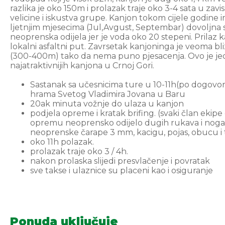
razlika je oko 150m i prolazak traje oko 3-4 sata u zavi
velicine i iskustva grupe. Kanjon tokom cijele godine 
ljetnjim mjesecima (Jul,Avgust, Septembar) dovoljna s
neoprenska odijela jer je voda oko 20 stepeni. Prilaz 
lokalni asfaltni put. Zavrsetak kanjoninga je veoma bl
(300-400m) tako da nema puno pjesacenja. Ovo je je
najatraktivnijih kanjona u Crnoj Gori.
Sastanak sa učesnicima ture u 10-11h(po dogovo
hrama Svetog Vladimira Jovana u Baru
20ak minuta vožnje do ulaza u kanjon
podjela opreme i kratak brifing. (svaki član ekipe 
opremu neoprensko odijelo dugih rukava i nog
neoprenske čarape 3 mm, kacigu, pojas, obucu i t
oko 11h polazak.
prolazak traje oko 3 / 4h.
nakon prolaska slijedi presvlačenje i povratak
sve takse i ulaznice su placeni kao i osiguranje
Ponuda uključuje