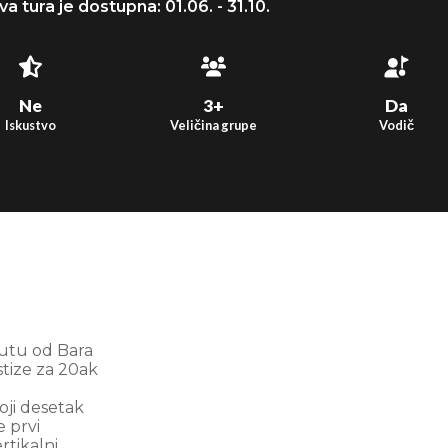
a tura je dostupna: 01.06. - 31.10.
Ne
3+
Da
Iskustvo
Veličina grupe
Vodič
putu od Bara
stize za 20ak
oji desetak
e prvi
rtikalni