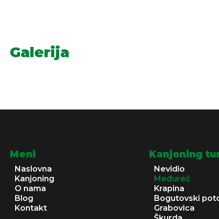
Galerija
Meni
Kanjoning tu
Naslovna
Nevidio
Kanjoning
Međureč
O nama
Krapina
Blog
Bogutovski pot
Kontakt
Grabovica
Škurda