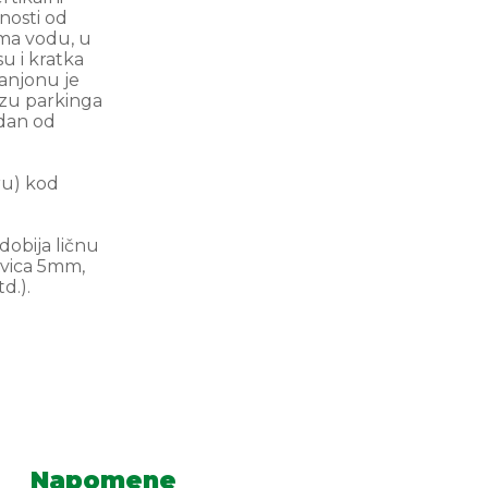
snosti od
ima vodu, u
u i kratka
kanjonu je
izu parkinga
dan od
ru) kod
dobija ličnu
avica 5mm,
d.).
Napomene