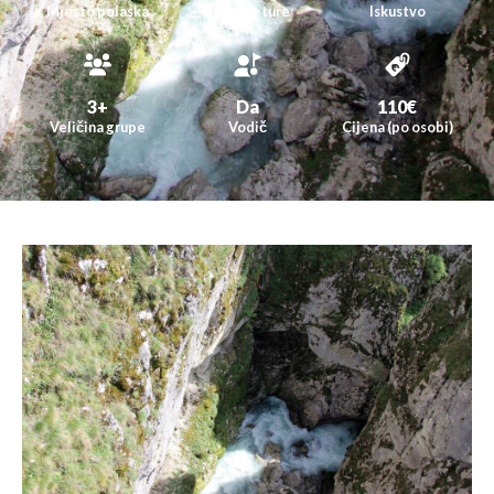
Mjesto polaska
Trajanje ture
Iskustvo
3+
Da
110€
Veličina grupe
Vodič
Cijena (po osobi)