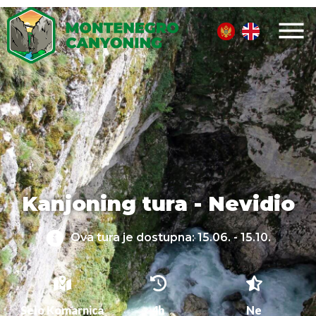
Kanjoning tura - Nevidio
Ova tura je dostupna: 15.06. - 15.10.
Selo Komarnica
4h
Ne