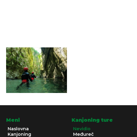
Meni
Kanjoning ture
Naslovna
Nevidio
Kanjoning
Međureč