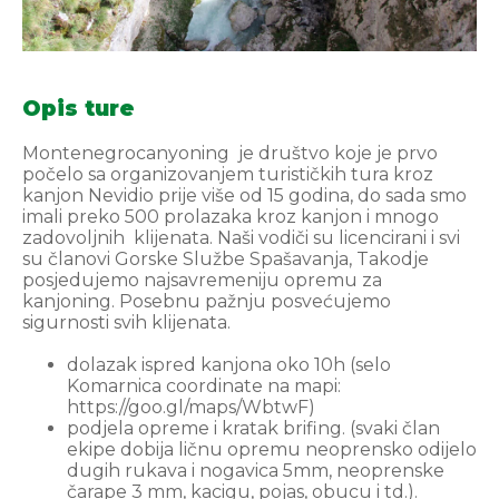
Opis ture
Montenegrocanyoning je društvo koje je prvo
počelo sa organizovanjem turističkih tura kroz
kanjon Nevidio prije više od 15 godina, do sada smo
imali preko 500 prolazaka kroz kanjon i mnogo
zadovoljnih klijenata. Naši vodiči su licencirani i svi
su članovi Gorske Službe Spašavanja, Takodje
posjedujemo najsavremeniju opremu za
kanjoning. Posebnu pažnju posvećujemo
sigurnosti svih klijenata.
dolazak ispred kanjona oko 10h (selo
Komarnica coordinate na mapi:
https://goo.gl/maps/WbtwF)
podjela opreme i kratak brifing. (svaki član
ekipe dobija ličnu opremu neoprensko odijelo
dugih rukava i nogavica 5mm, neoprenske
čarape 3 mm, kacigu, pojas, obucu i td.).